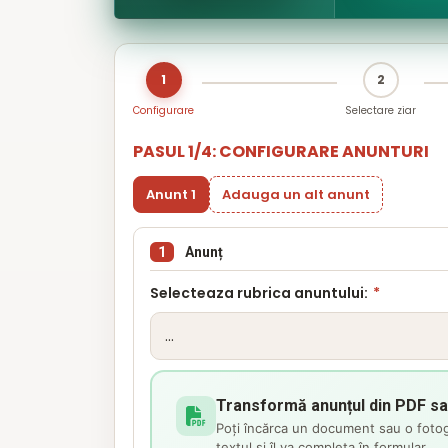
1
2
Configurare
Selectare ziar
PASUL 1/4: CONFIGURARE ANUNTURI
Anunt 1
Adauga un alt anunt
1
Anunț
Selecteaza rubrica anuntului:
*
Transformă anunțul din PDF sa
Poți încărca un document sau o fotog
textul și îl va completa în formular.