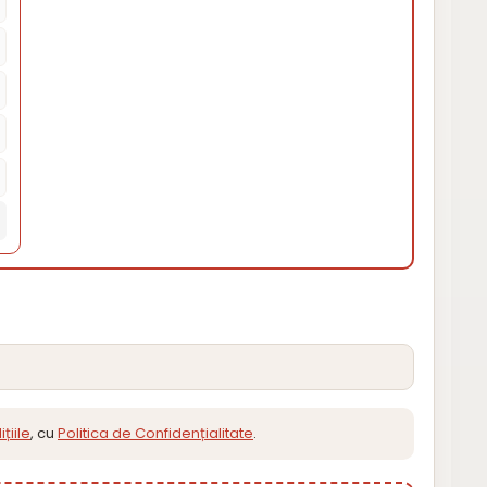
țiile
, cu
Politica de Confidențialitate
.