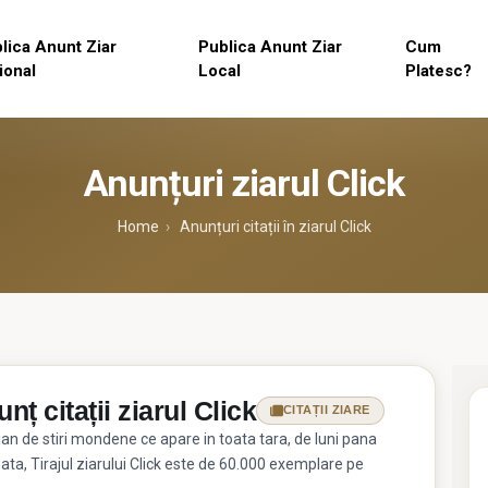
lica Anunt Ziar
Publica Anunt Ziar
Cum
ional
Local
Platesc?
Anunțuri ziarul Click
Home
›
Anunțuri citații în ziarul Click
nț citații ziarul Click
CITAȚII ZIARE
ian de stiri mondene ce apare in toata tara, de luni pana
ta, Tirajul ziarului Click este de 60.000 exemplare pe