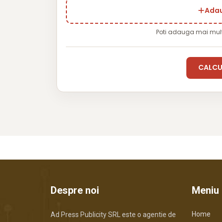
Adau
Poti adauga mai mul
CALCU
Despre noi
Meniu
Home
Ad Press Publicity SRL este o agentie de