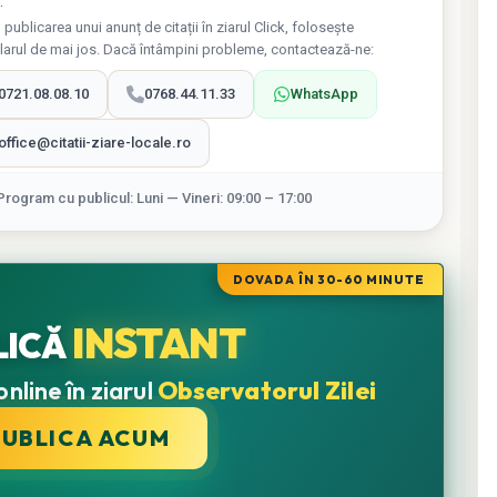
.
 publicarea unui anunț de citații în ziarul Click, folosește
larul de mai jos. Dacă întâmpini probleme, contactează-ne:
0721.08.08.10
0768.44.11.33
WhatsApp
office@citatii-ziare-locale.ro
Program cu publicul: Luni — Vineri: 09:00 – 17:00
DOVADA ÎN 30-60 MINUTE
INSTANT
LICĂ
nline în ziarul
Observatorul Zilei
PUBLICA ACUM