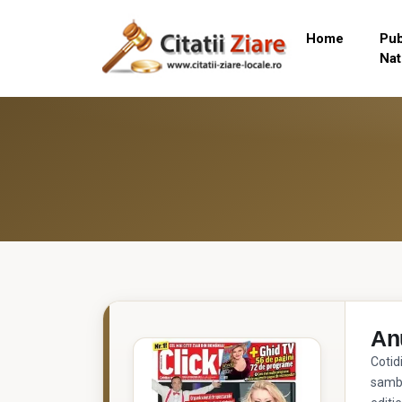
Home
Pub
Nat
Anu
Cotid
samba