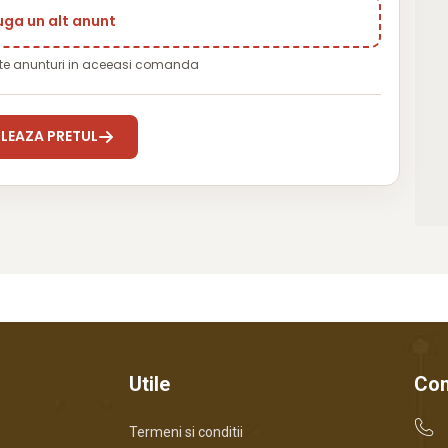
ga un alt anunt
te anunturi in aceeasi comanda
LEAZA PRETUL
Utile
Con
Termeni si conditii