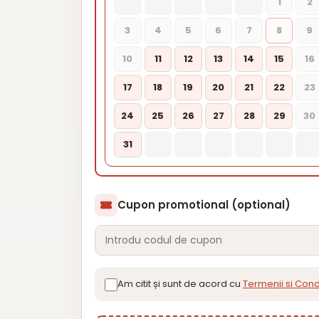
1
2
3
4
5
6
7
8
9
10
11
12
13
14
15
16
17
18
19
20
21
22
23
24
25
26
27
28
29
30
31
Cupon promotional (optional)
Am citit și sunt de acord cu
Termenii și Condi