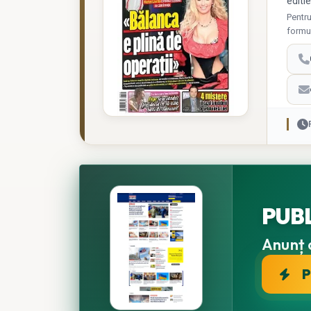
editie
Pentru
formu
PUB
Anunț o