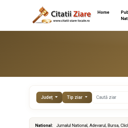
Home
Pub
Nat
Județ
Tip ziar
National:
Jurnalul National
,
Adevarul
,
Bursa
,
Clic