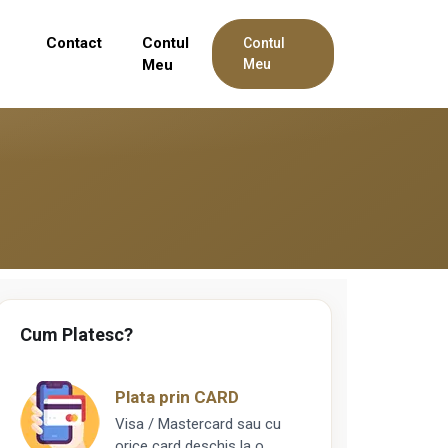
Contact
Contul
Contul
Meu
Meu
Cum Platesc?
Plata prin CARD
Visa / Mastercard sau cu
orice card deschis la o