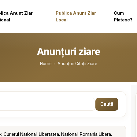
lica Anunt Ziar
Publica Anunt Ziar
Cum
ional
Local
Platesc?
Anunțuri ziare
Home
›
Anunțuri Citații Ziare
Caută
k
,
Curierul National
,
Libertatea
,
National
,
Romania Libera
,